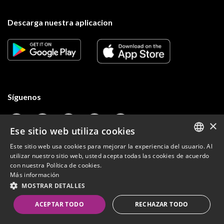
Descarga nuestra aplicacion
Síguenos
×
Ese sitio web utiliza cookies
Términos y condiciones
Este sitio web usa cookies para mejorar la experiencia del usuario. Al
ENGLISH
utilizar nuestro sitio web, usted acepta todas las cookies de acuerdo
Aviso de privacidad
con nuestra Política de cookies.
SPANISH
Powered by MZ
Más información
© 2026 Volaris y su logo son marcas registradas de Volaris
MOSTRAR DETALLES
ACEPTAR TODO
RECHAZAR TODO