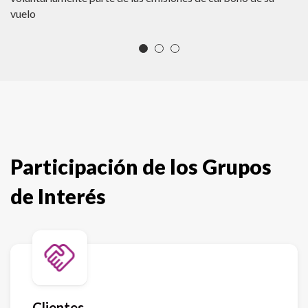
vuelo
•
cu
gé
s
•
lo
en
de
op
Participación de los Grupos
en
•
cl
de Interés
se
de
Clientes