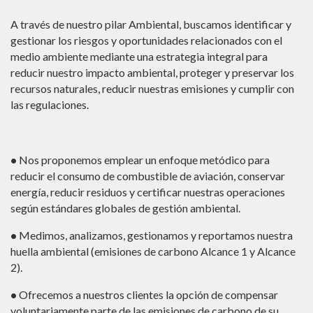
A través de nuestro pilar Ambiental, buscamos identificar y
A 
gestionar los riesgos y oportunidades relacionados con el
co
medio ambiente mediante una estrategia integral para
nu
reducir nuestro impacto ambiental, proteger y preservar los
o
recursos naturales, reducir nuestras emisiones y cumplir con
•
las regulaciones.
cl
•
e
nu
•
Nos proponemos emplear un enfoque metódico para
ga
pe
reducir el consumo de combustible de aviación, conservar
re
energía, reducir residuos y certificar nuestras operaciones
ble
as
según estándares globales de gestión ambiental.
•
•
Medimos, analizamos, gestionamos y reportamos nuestra
co
huella ambiental (emisiones de carbono Alcance 1 y Alcance
es
os
2).
re
ón
•
Ofrecemos a nuestros clientes la opción de compensar
Em
ue
voluntariamente parte de las emisiones de carbono de su